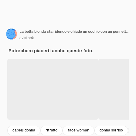
La bella bionda sta ridendo e chiude un occhio con un pennello per il trucco. Giovane bella donna che tiene la spazzola per il trucco vicino al naso.
avistock
Potrebbero piacerti anche queste foto.
capelli donna
ritratto
face woman
donna sorriso
b