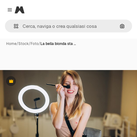
Magnific
Close menu
Cerca 
Home
/
Stock
/
Foto
/
La bella bionda sta …
Premium