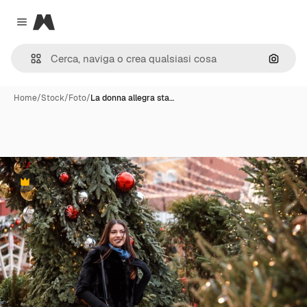
Magnific
Close menu
Cerca 
Home
/
Stock
/
Foto
/
La donna allegra sta…
Premium