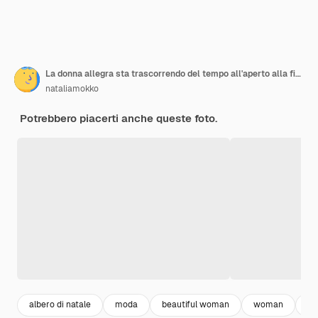
La donna allegra sta trascorrendo del tempo all'aperto alla fiera di natale scegliendo un albero di natale
nataliamokko
Potrebbero piacerti anche queste foto.
albero di natale
moda
beautiful woman
woman
ou