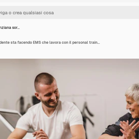
nziana sor…
La donna anziana sorridente sta facendo EMS che lavora con il personal trainer in palestra.