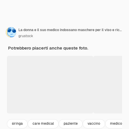
La donna e il suo medico indossano maschere per il viso e ricevono un vaccino in un ufficio medico che fa...
grustock
Potrebbero piacerti anche queste foto.
siringa
care medical
paziente
vaccino
medico paz