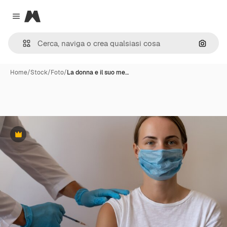
Magnific
Close menu
Cerca 
Home
/
Stock
/
Foto
/
La donna e il suo me…
Premium