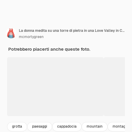
La donna medita su una torre di pietra in una Love Valley in Cappadocia I luoghi più singolari da visitare nell'Anatolia centro-orientale, Turchia
mcmortygreen
Potrebbero piacerti anche queste foto.
grotta
paesaggi
cappadocia
mountain
montagna