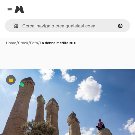
Magnific
Close menu
Cerca 
Home
/
Stock
/
Foto
/
La donna medita su u…
Premium