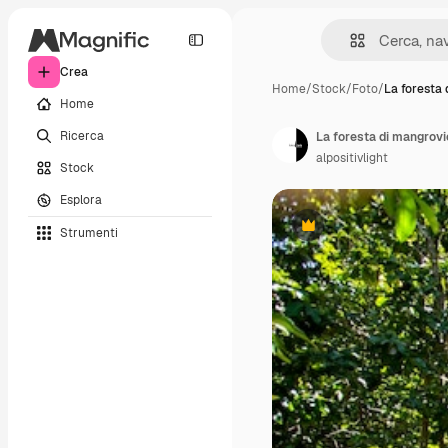
Crea
Home
/
Stock
/
Foto
/
La foresta
Home
Ricerca
La foresta di mangrovie
alpositivlight
Stock
Esplora
Strumenti
Premium