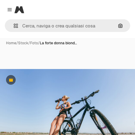
Magnific
Close menu
Cerca 
Home
/
Stock
/
Foto
/
La forte donna biond…
Premium