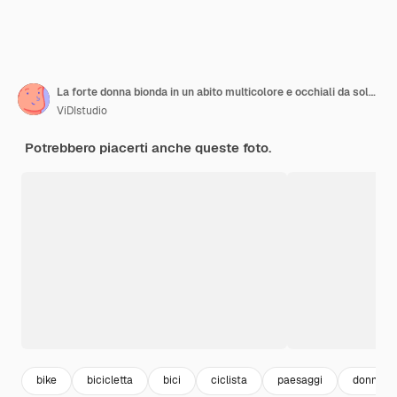
La forte donna bionda in un abito multicolore e occhiali da sole si trova vicino a una bicicletta, beve acqua da una bottiglia in una zona deserta. Concetto di forma fisica.
ViDIstudio
Potrebbero piacerti anche queste foto.
bike
bicicletta
bici
ciclista
paesaggi
donna sp