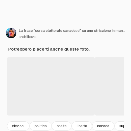
La frase "corsa elettorale canadese" su uno striscione in mano maschile con bandiera canadese sfocata sullo sfondo. Urna elettorale. Politica. Conflitto. Politico. Primario. Selezione. Scegliere. Ottawa
andriikoval
Potrebbero piacerti anche queste foto.
elezioni
politica
scelta
libertà
canada
suppor