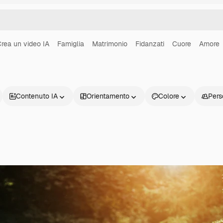
rea un video IA
Famiglia
Matrimonio
Fidanzati
Cuore
Amore
Contenuto IA
Orientamento
Colore
Pers
Prodotti
Inizia