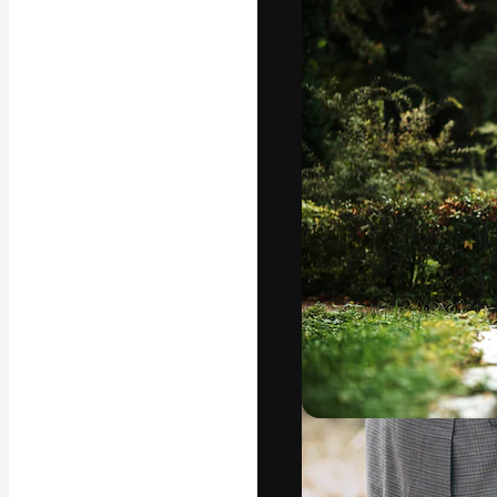
La piattaforma c
migliori lavori. 
creativi, impres
Italiano
Copyright © 2010