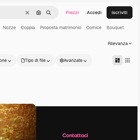
Prezzi
Accedi
Iscriviti
Cancella
Cerca per immagine
Ricerca
Nozze
Coppia
Proposta matrimonio
Cornice
Bouquet
Rilevanza
one
Tipo di file
Avanzate
Azienda
Contattaci