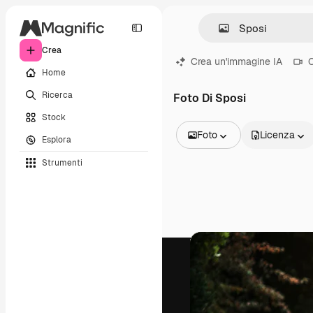
Crea
Crea un'immagine IA
C
Home
Ricerca
Foto Di Sposi
Stock
Foto
Licenza
Esplora
Tutte le immagini
Strumenti
Vettori
Illustrazioni
Foto
PSD
Modelli
Mockup
Video
Clip video
Motion graphic
Modelli di video
Icone
Modelli 3D
Font