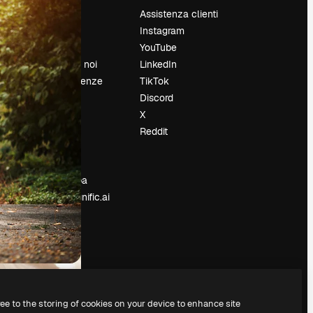
Prezzi
Assistenza clienti
Chi siamo
Instagram
Recensioni
YouTube
Lavora con noi
LinkedIn
Cerca tendenze
TikTok
Blog
Discord
Eventi
X
Slidesgo
Reddit
e
Vendi i tuoi
contenuti
Sala stampa
Cerchi magnific.ai
ree to the storing of cookies on your device to enhance site