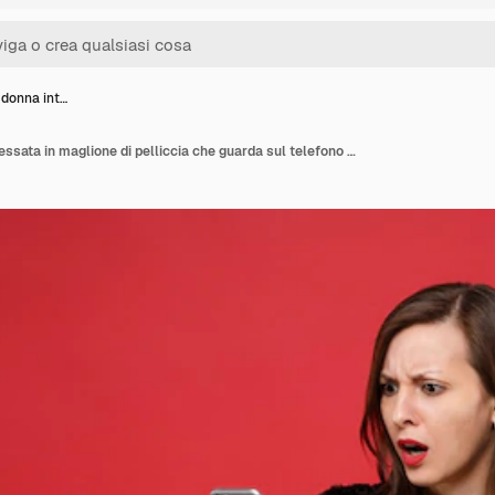
 donna int…
La giovane donna interessata in maglione di pelliccia che guarda sul telefono cellulare tiene un fan di soldi in banconote in dollari denaro contante isolato su sfondo rosso. Concetto di stile di vita di emozioni sincere della gente. Mock up copia spazio.