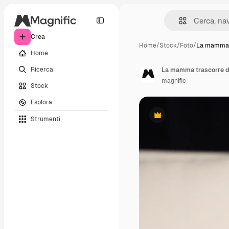
Crea
Home
/
Stock
/
Foto
/
La mamma 
Home
Ricerca
La mamma trascorre del
magnific
Stock
Esplora
Strumenti
Premium