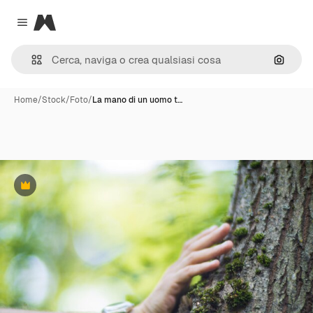
Magnific
Close menu
Cerca 
Home
/
Stock
/
Foto
/
La mano di un uomo t…
Premium