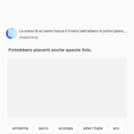
La mano di un uomo tocca il tronco dell'albero in primo piano, la corteccia del legno, la cura per l'ambiente, il concetto di ecologia di salvare il mondo e amare la natura da parte dell'uomo.
shaplovevg
Potrebbero piacerti anche queste foto.
ambiente
parco
ecologia
alberi foglie
eco
al