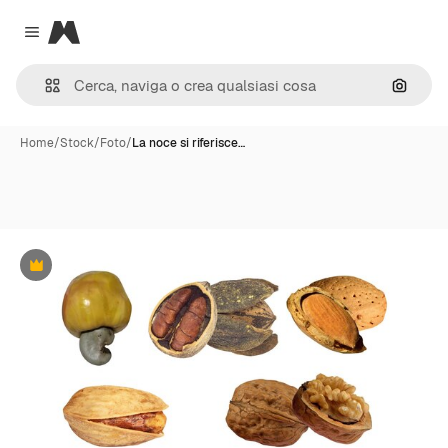
Magnific
Close menu
Cerca 
Home
/
Stock
/
Foto
/
La noce si riferisce…
Premium