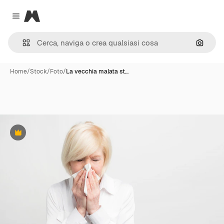
Magnific
Close menu
Cerca 
Home
/
Stock
/
Foto
/
La vecchia malata st…
Premium