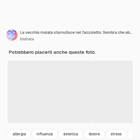
La vecchia malata starnutisce nel fazzoletto. Sembra che abbia preso un po 'di freddo. Deve avere un trattamento per stare meglio. Avvicinamento. Isolato su bianco
bilahata
Potrebbero piacerti anche queste foto.
allergia
influenza
estetica
dolore
stress
bea