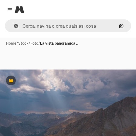
Magnific
Close menu
Cerca 
Home
/
Stock
/
Foto
/
La vista panoramica …
Premium