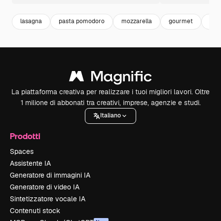
lasagna
pasta pomodoro
mozzarella
gourmet
pra
La piattaforma creativa per realizzare i tuoi migliori lavori. Oltre
1 milione di abbonati tra creativi, imprese, agenzie e studi.
Italiano
Prodotti
Spaces
Assistente IA
Generatore di immagini IA
Generatore di video IA
Sintetizzatore vocale IA
Contenuti stock