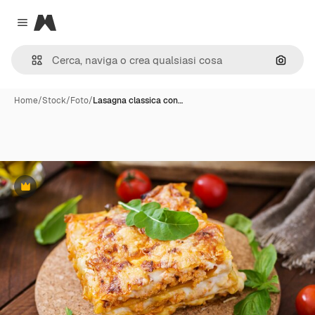
Magnific
Close menu
Cerca 
Home
/
Stock
/
Foto
/
Lasagna classica con…
Premium