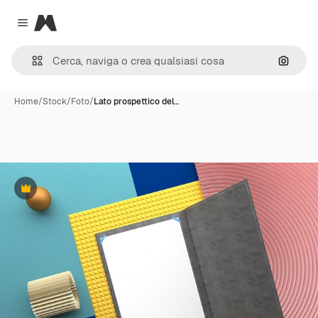
Magnific
Close menu
Cerca 
Home
/
Stock
/
Foto
/
Lato prospettico del…
Premium