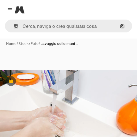
Magnific
Close menu
Cerca 
Home
/
Stock
/
Foto
/
Lavaggio delle mani …
Premium