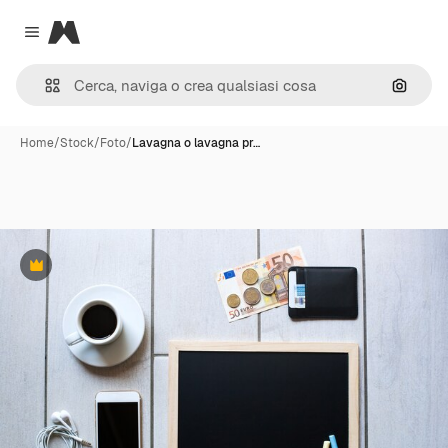
Magnific
Close menu
Cerca 
Home
/
Stock
/
Foto
/
Lavagna o lavagna pr…
Premium