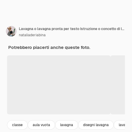
Lavagna o lavagna pronta per testo Istruzione o concetto di lavoro
nataliaderiabina
Potrebbero piacerti anche queste foto.
classe
aula vuota
lavagna
disegni lavagna
lavagna