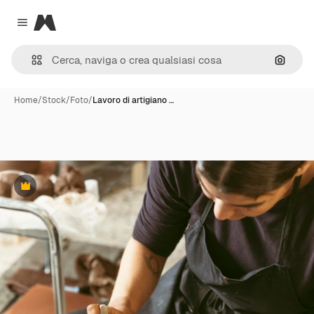
Magnific
Close menu
Cerca 
Home
/
Stock
/
Foto
/
Lavoro di artigiano …
Premium