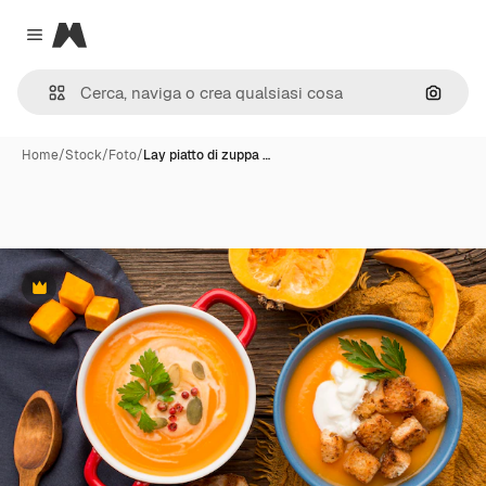
Magnific
Close menu
Cerca 
Home
/
Stock
/
Foto
/
Lay piatto di zuppa …
Premium