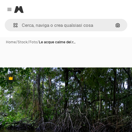
Magnific
Close menu
Cerca 
Home
/
Stock
/
Foto
/
Le acque calme del r…
Premium