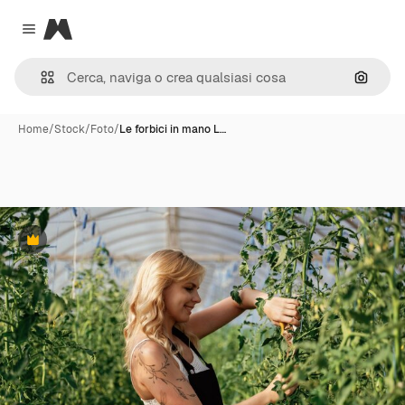
Magnific
Close menu
Cerca 
Home
/
Stock
/
Foto
/
Le forbici in mano L…
Premium