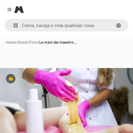
Magnific
Close menu
Cerca 
Home
/
Stock
/
Foto
/
Le mani del maestro …
Premium