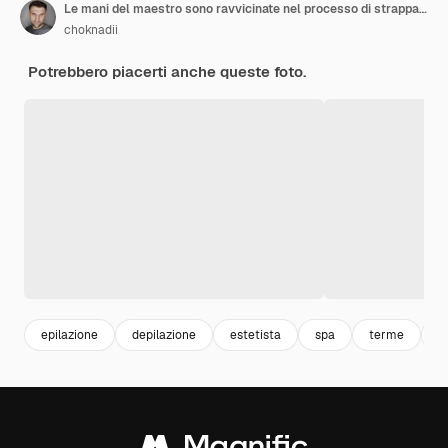
Le mani del maestro sono ravvicinate nel processo di strappare i peli superflui con la pasta di zucchero
choknadii
Potrebbero piacerti anche queste foto.
epilazione
depilazione
estetista
spa
terme
c