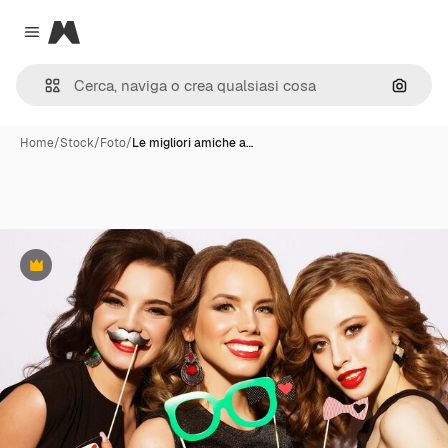
Magnific
Close menu
Cerca 
Home
/
Stock
/
Foto
/
Le migliori amiche a…
Premium