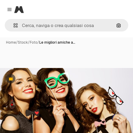
Magnific
Close menu
Cerca 
Home
/
Stock
/
Foto
/
Le migliori amiche a…
Premium