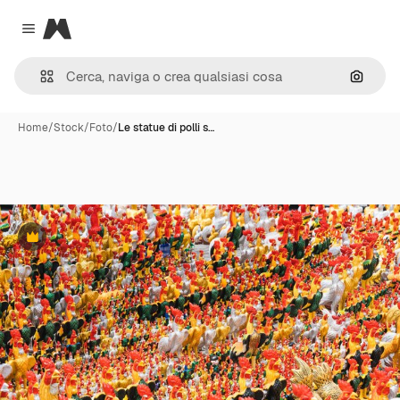
Magnific
Close menu
Cerca 
Home
/
Stock
/
Foto
/
Le statue di polli s…
Premium