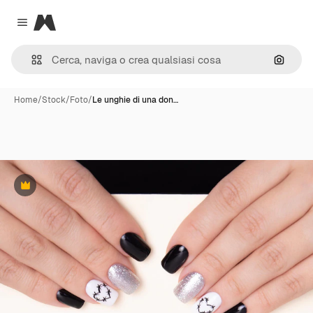
Magnific
Close menu
Cerca 
Home
/
Stock
/
Foto
/
Le unghie di una don…
Premium