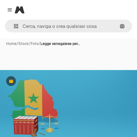
Magnific
Close menu
Cerca 
Home
/
Stock
/
Foto
/
Legge senegalese per…
Premium