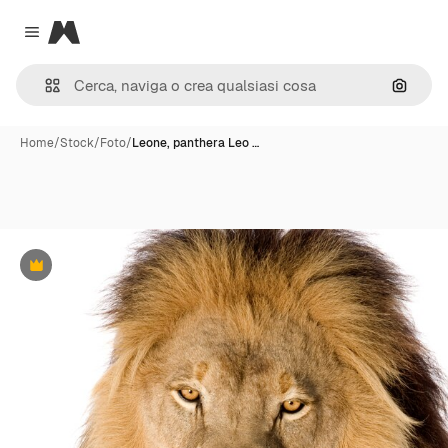
Magnific
Close menu
Cerca 
Home
/
Stock
/
Foto
/
Leone, panthera Leo …
Premium