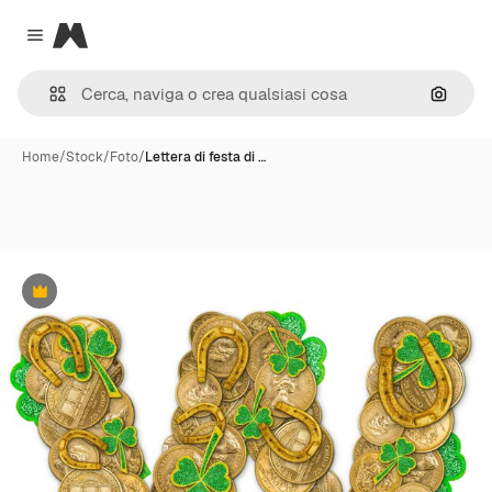
Magnific
Close menu
Cerca 
Home
/
Stock
/
Foto
/
Lettera di festa di …
Premium