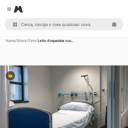
Magnific
Close menu
Cerca 
Home
/
Stock
/
Foto
/
Letto d'ospedale vuo…
Premium