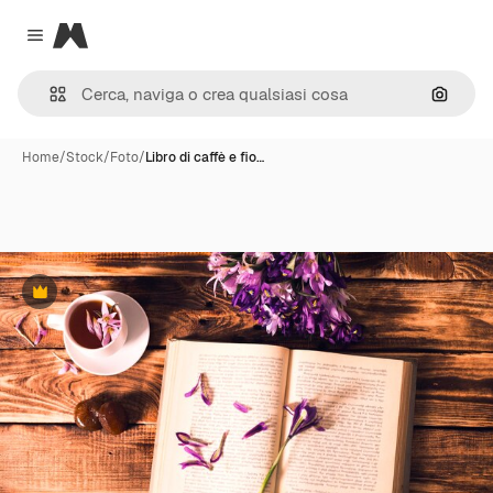
Magnific
Close menu
Cerca 
Home
/
Stock
/
Foto
/
Libro di caffè e fio…
Premium