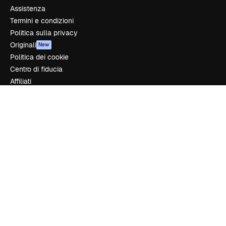
Assistenza
Termini e condizioni
Politica sulla privacy
Originali
New
Politica dei cookie
Centro di fiducia
Affiliati
Aziende
Azienda
Prezzi
Chi siamo
Recensioni
Lavora con noi
Cerca tendenze
Blog
Eventi
Slidesgo