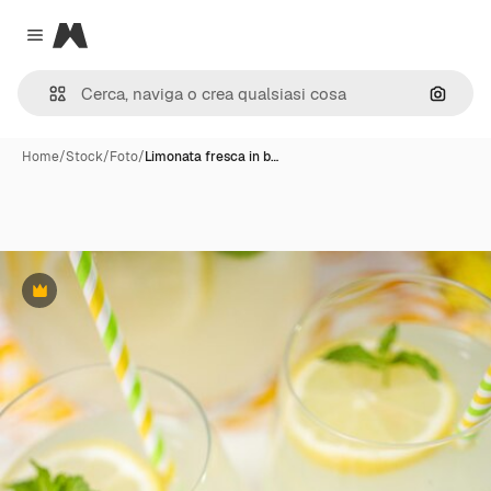
Magnific
Close menu
Cerca 
Home
/
Stock
/
Foto
/
Limonata fresca in b…
Premium