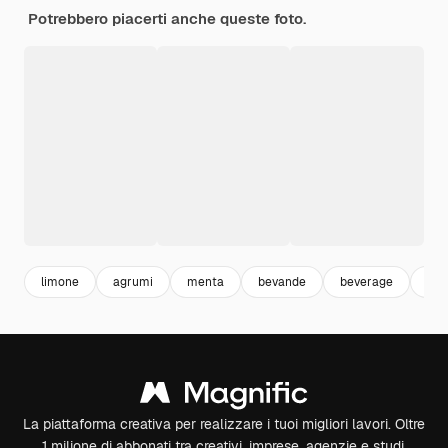
Potrebbero piacerti anche queste foto.
limone
agrumi
menta
bevande
beverage
sug
La piattaforma creativa per realizzare i tuoi migliori lavori. Oltre
1 milione di abbonati tra creativi, imprese, agenzie e studi.