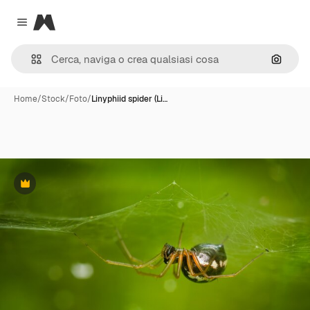
Magnific
Close menu
Cerca 
Home
/
Stock
/
Foto
/
Linyphiid spider (Li…
Premium