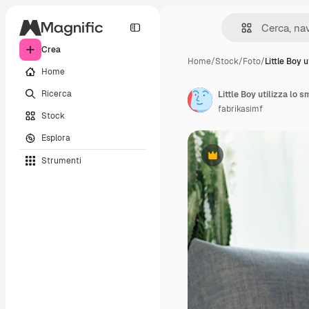
Crea
Home
/
Stock
/
Foto
/
Little Boy u
Home
Ricerca
Little Boy utilizza lo
fabrikasimf
Stock
Esplora
Strumenti
Premium