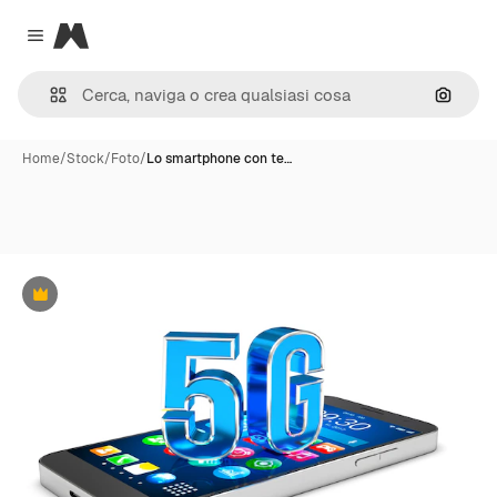
Magnific
Close menu
Cerca 
Home
/
Stock
/
Foto
/
Lo smartphone con te…
Premium