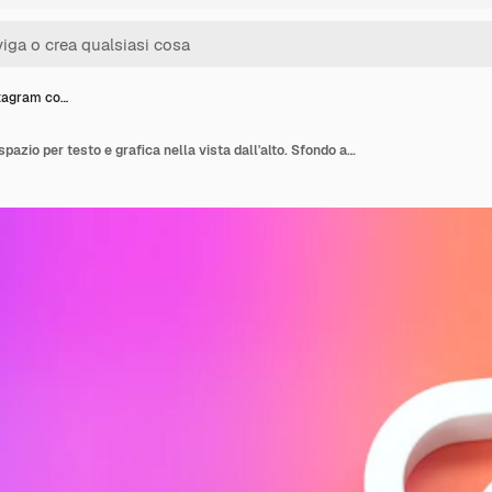
stagram co…
Logo di Instagram con spazio per testo e grafica nella vista dall'alto. Sfondo arcobaleno. Rendering 3D.