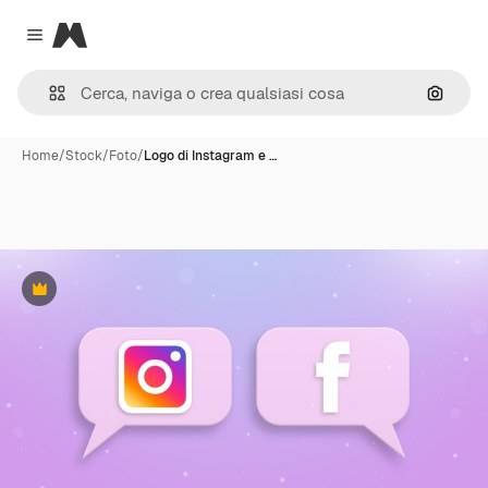
Magnific
Close menu
Cerca 
Home
/
Stock
/
Foto
/
Logo di Instagram e …
Premium