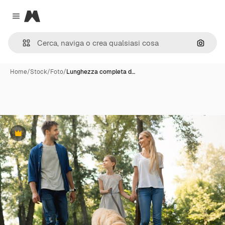
Magnific
Close menu
Cerca 
Home
/
Stock
/
Foto
/
Lunghezza completa d…
Premium