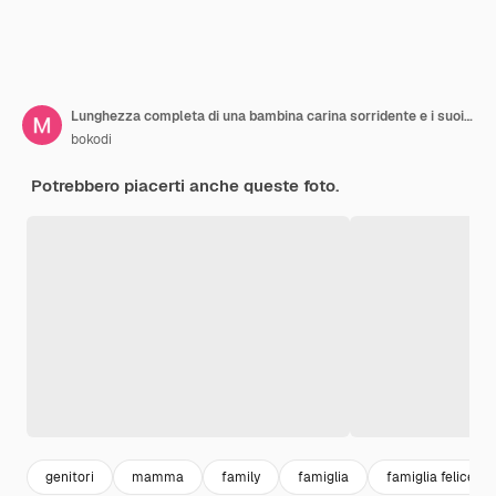
Lunghezza completa di una bambina carina sorridente e i suoi genitori che camminano nel parco con il cane e si guardano a vicenda
bokodi
Potrebbero piacerti anche queste foto.
genitori
mamma
family
famiglia
famiglia felice