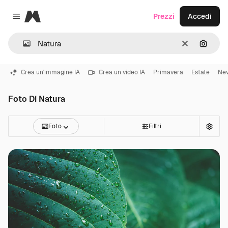
Magnific
Prezzi
Accedi
Close menu
Cancella
Cerca 
Crea un'immagine IA
Crea un video IA
Primavera
Estate
Ne
Foto Di Natura
Foto
Filtri