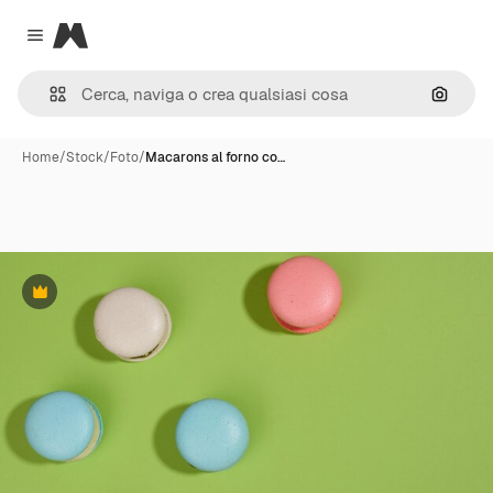
Magnific
Close menu
Cerca 
Home
/
Stock
/
Foto
/
Macarons al forno co…
Premium