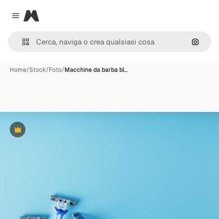
Magnific
Close menu
Cerca 
Home
/
Stock
/
Foto
/
Macchine da barba bl…
Premium