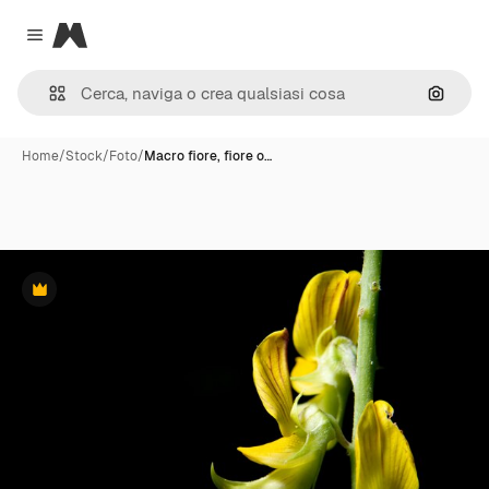
Magnific
Close menu
Cerca 
Home
/
Stock
/
Foto
/
Macro fiore, fiore o…
Premium