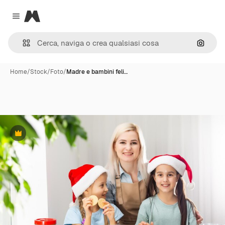
Magnific
Close menu
Cerca 
Home
/
Stock
/
Foto
/
Madre e bambini feli…
Premium