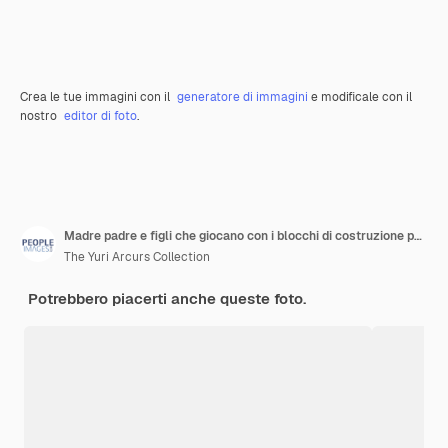
Crea le tue immagini con il
generatore di immagini
e modificale con il
nostro
editor di foto
.
Madre padre e figli che giocano con i blocchi di costruzione per il gioco sul tappeto di casa supporto o legame uomo donna e figlia per il legame familiare con lo sviluppo in casa istruzione o apprendimento
The Yuri Arcurs Collection
Potrebbero piacerti anche queste foto.