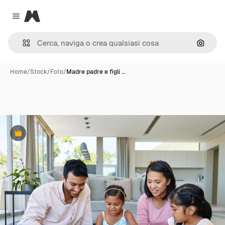
Magnific
Close menu
Cerca 
Home
/
Stock
/
Foto
/
Madre padre e figli …
Premium