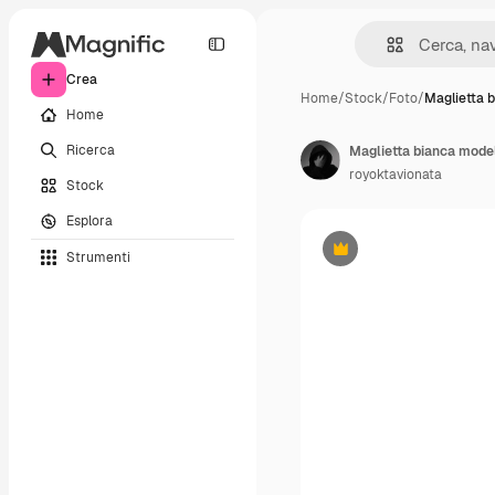
Crea
Home
/
Stock
/
Foto
/
Maglietta 
Home
Ricerca
royoktavionata
Stock
Esplora
Strumenti
Premium