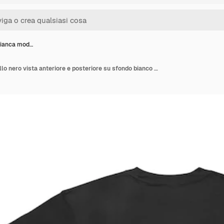
bianca mod…
Maglietta bianca modello nero vista anteriore e posteriore su sfondo bianco modello a maniche corte