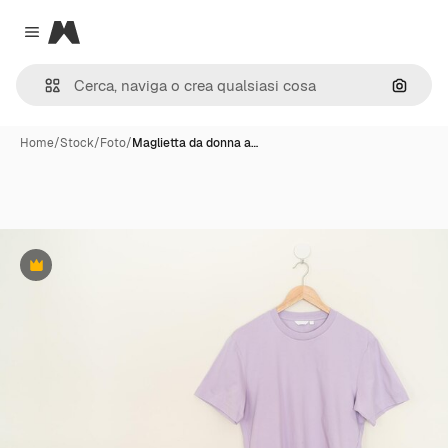
Magnific
Close menu
Cerca 
Home
/
Stock
/
Foto
/
Maglietta da donna a…
Premium