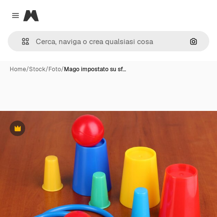
Magnific
Close menu
Cerca 
Home
/
Stock
/
Foto
/
Mago impostato su sf…
Premium