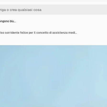
engono blu…
Mani che tengono blu viso sorridente felice per il concetto di assistenza medica salute mentale pensiero positivo