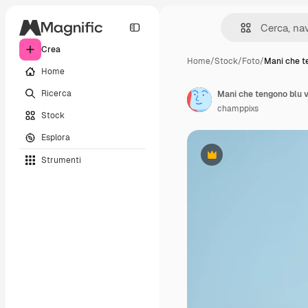
Crea
Home
/
Stock
/
Foto
/
Mani che t
Home
Ricerca
champpixs
Stock
Esplora
Strumenti
Premium